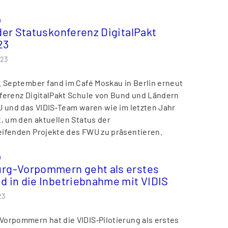
n
der Statuskonferenz DigitalPakt
23
023
. September fand im Café Moskau in Berlin erneut
ferenz DigitalPakt Schule von Bund und Ländern
U und das VIDIS‑Team waren wie im letzten Jahr
t, um den aktuellen Status der
ifenden Projekte des FWU zu präsentieren.
n
rg-Vorpommern geht als erstes
d in die Inbetriebnahme mit VIDIS
23
orpommern hat die VIDIS‑Pilotierung als erstes