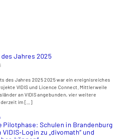
s des Jahres 2025
6
hts des Jahres 2025 2025 war ein ereignisreiches
Projekte VIDIS und Licence Connect. Mittlerweile
sländer an VIDIS angebunden, vier weitere
 derzeit im […]
n
ie Pilotphase: Schulen in Brandenburg
 VIDIS‑Login zu „divomath“ und