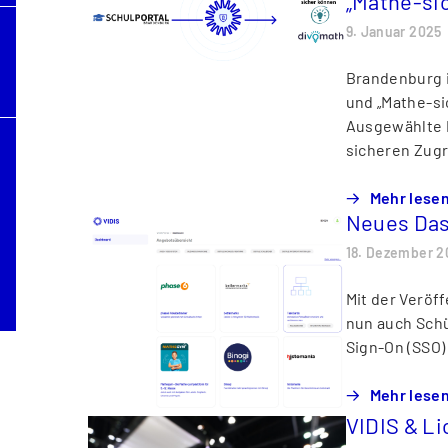
„Mathe-si
9. Januar 2025
Brandenburg i
und „Mathe-si
Ausgewählte 
sicheren Zugr
Mehr lese
Neues Das
18. Dezember 2
Mit der Veröf
nun auch Schü
Sign-On (SSO) 
Mehr lese
VIDIS & Li