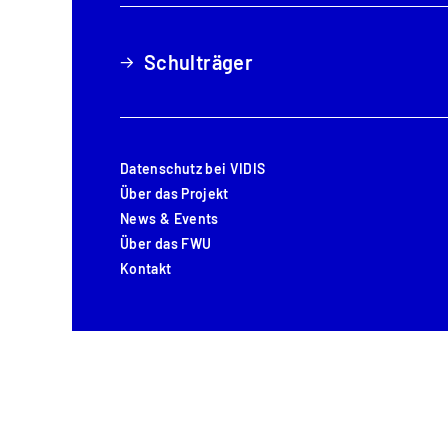
Schulträger
Schulträger
Datenschutz bei VIDIS
Datenschutz bei VIDIS
Über das Projekt
Über das Projekt
News & Events
News & Events
Über das FWU
Über das FWU
Kontakt
Kontakt