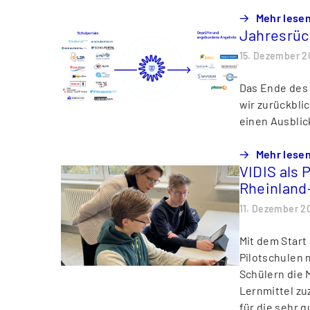
Mehr lese
Jahresrüc
15. Dezember 2
Das Ende des
wir zurückbli
einen Ausbli
Mehr lese
VIDIS als 
Rheinland-
11. Dezember 2
Mit dem Start
Pilotschulen 
Schülern die M
Lernmittel zu
für die sehr 