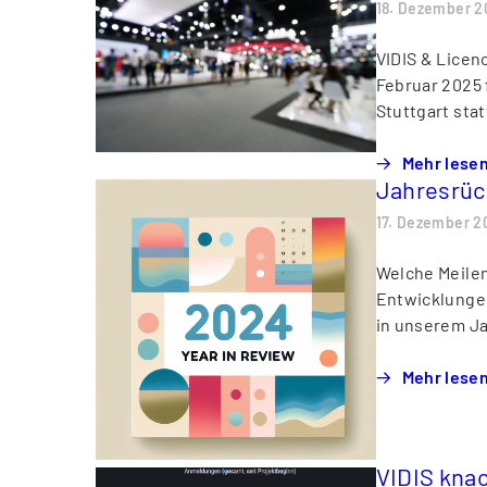
18. Dezember 2
VIDIS & Licenc
Februar 2025 
Stuttgart sta
Mehr lese
Jahresrüc
17. Dezember 2
Welche Meilen
Entwicklungen
in unserem Ja
Mehr lese
VIDIS kna