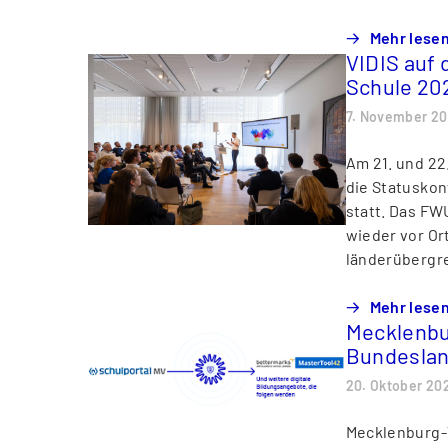
Mehr lese
VIDIS auf 
Schule 20
7. November 2
Am 21. und 22
die Statuskon
statt. Das FW
wieder vor Or
länderübergre
Mehr lese
Mecklenbu
Bundeslan
20. Oktober 20
Mecklenburg-V