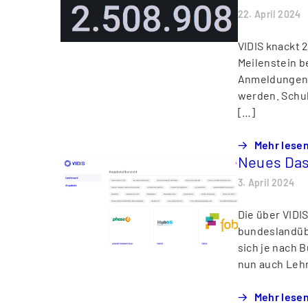
22. April 2024
VIDIS knackt 
Meilenstein b
Anmeldungen ü
werden. Schul
[…]
Mehr lese
Neues Das
3. April 2024
Die über VIDI
bundeslandüb
sich je nach 
nun auch Lehrk
Mehr lese