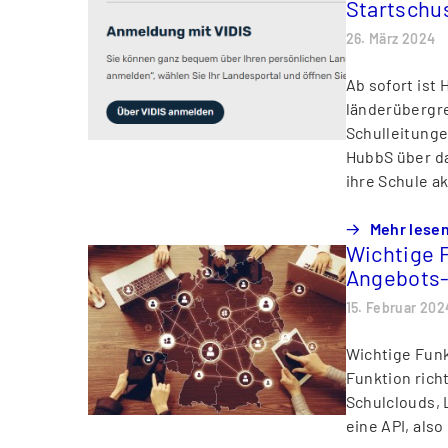
Startschu
26. März 2024
Ab sofort ist
länderübergre
Schulleitunge
HubbS über da
ihre Schule ak
Mehr lese
Wichtige 
Angebots
15. Februar 202
Wichtige Funk
Funktion rich
Schulclouds, 
eine API, als