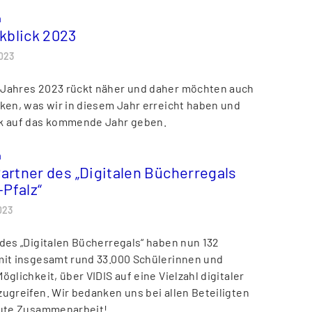
n
kblick 2023
023
 Jahres 2023 rückt näher und daher möchten auch
cken, was wir in diesem Jahr erreicht haben und
ck auf das kommende Jahr geben.
n
Partner des „Digitalen Bücherregals
Pfalz“
023
 des „Digitalen Bücherregals“ haben nun 132
mit insgesamt rund 33.000 Schülerinnen und
öglichkeit, über VIDIS auf eine Vielzahl digitaler
zugreifen. Wir bedanken uns bei allen Beteiligten
gute Zusammenarbeit!