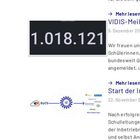
Mehr lese
VIDIS-Mei
5. Dezember 2
Wir freuen uns
Schülerinnen,
bundesweit üb
angemeldet, u
Mehr lese
Start der 
22. November 
Nach erfolgr
Schulleitunge
der Inbetrieb
und selbst An