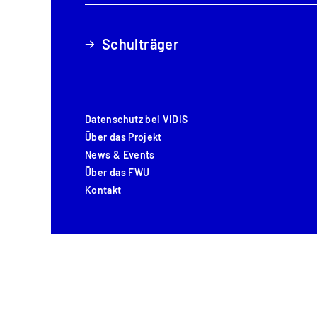
Schulträger
Schulträger
Datenschutz bei VIDIS
Datenschutz bei VIDIS
Über das Projekt
Über das Projekt
News & Events
News & Events
Über das FWU
Über das FWU
Kontakt
Kontakt