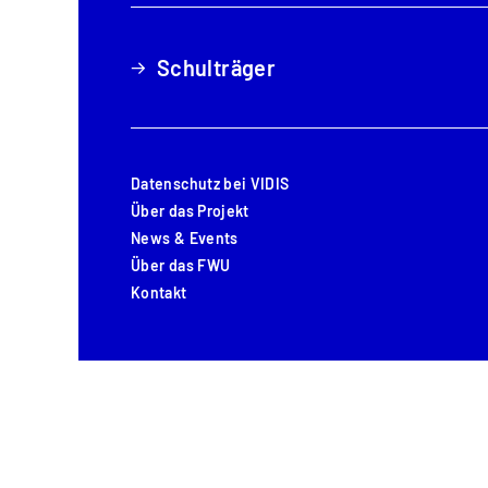
Schulträger
Schulträger
Datenschutz bei VIDIS
Datenschutz bei VIDIS
Über das Projekt
Über das Projekt
News & Events
News & Events
Über das FWU
Über das FWU
Kontakt
Kontakt