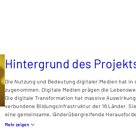
Vermittlungsdienst die laufende technische Weitere
Kommunikationsplattform für die Beteiligten bereit
Hintergrund des Projekt
Die Nutzung und Bedeutung digitaler Medien hat in 
zugenommen. Digitale Medien prägen die Lebenswel
Die digitale Transformation hat massive Auswirkung
verbundene Bildungsinfrastruktur der 16 Länder. Si
eine gemeinsame, länderübergreifende Herausford
Die Kultusministerkonferenz (KMK) setzt mit ihrer 
Mehr zeigen
„Bildung in der digitalen Welt“ verbindliche Maßstäb