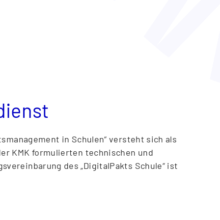
uch Anforderungen an eine zu entwickelnde
,
 Bildungsmedien,
en,
dienst
tätsmanagement in Schulen“ versteht sich als
 der KMK formulierten technischen und
svereinbarung des „DigitalPakts Schule“ ist
it einem gemeinsamen Vermittlungsdienst
n Ländern;“