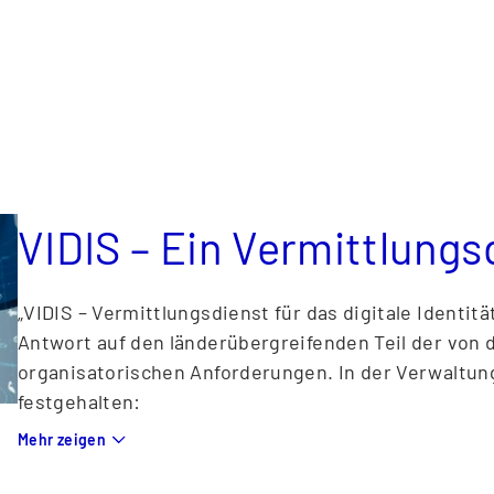
der Länder und benennt in diesem Zusammenhang a
Bildungsinfrastruktur:
allgemeine Auffindbarkeit von Bildungsmedien
allgemeine und jederzeitige Verfügbarkeit von
allgemein verbindliche technische Schnittstell
öffentliche Dokumentation.
VIDIS – Ein Vermittlungs
„VIDIS – Vermittlungsdienst für das digitale Identi
Antwort auf den länderübergreifenden Teil der von
organisa­torischen Anforderungen. In der Verwaltung
festgehalten:
„Entwicklung von Infrastrukturen, insbesondere m
Mehr zeigen
unter Berücksichtigung bestehender Systeme in de