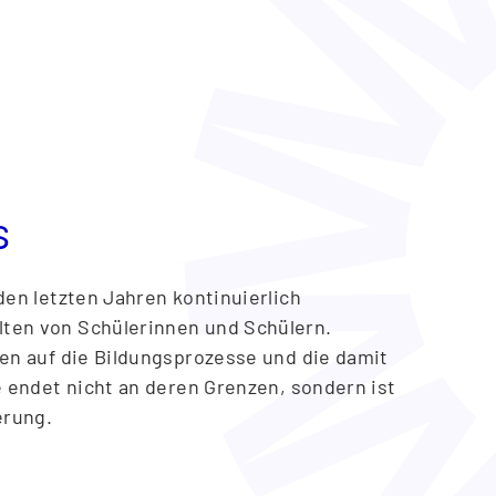
ntwicklung sicher und stellt eine
.
s
den letzten Jahren kontinuierlich
ten von Schülerinnen und Schülern.
en auf die Bildungsprozesse und die damit
e endet nicht an deren Grenzen, sondern ist
erung.
im Dezember 2016 veröffentlichten Strategie
e für die Digitalisierung der Bildungssysteme