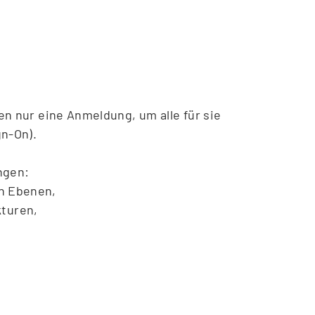
e Kommunikation zwischen den
standardisierte Schnittstellen
n nur eine Anmeldung, um alle für sie
gn-On).
ngen:
en Ebenen,
turen,