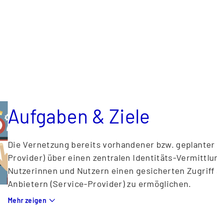
(„Anlage 1 der Verwaltungsvereinbarung des DigitalP
länderübergreifende Investitionsmaßnahme, §3 Absatz
Aufgaben & Ziele
Die Vernetzung bereits vorhandener bzw. geplanter 
Provider) über einen zentralen Identitäts-Vermittlu
Nutzerinnen und Nutzern einen gesicherten Zugriff a
Anbietern (Service-Provider) zu ermöglichen.
Dieser Vermittlungsdienst legt Zugangs- und Kommun
Mehr zeigen
sichert deren Umsetzung durch Akkreditierungsver