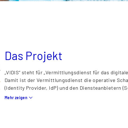
Das Projekt
„VIDIS“ steht für „Vermittlungsdienst für das digita
Damit ist der Vermittlungsdienst die operative Scha
(Identity Provider, IdP) und den Diensteanbietern (S
Er regelt die Zusammenarbeit zwischen den Identit
Mehr zeigen
schafft damit den Zugang zu den Dienstleistungen, 
auf, beschreibt und steuert Prozesse, sorgt für ei
Akkreditierung, damit beide Seiten die Dienste nut