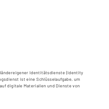
akt Schule 2019 bis 2024 –
 3 in 2.c)cc)“)
ländereigener Identitätsdienste (Identity
ngsdienst ist eine Schlüsselaufgabe, um
uf digitale Materialien und Dienste von
ikationsregeln für alle Teil­nehmenden fest,
fahren und betreibt einen technischen