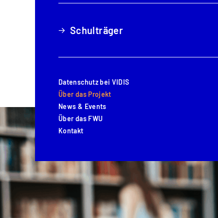
Schulträger
Schulträger
Datenschutz bei VIDIS
Datenschutz bei VIDIS
Über das Projekt
Über das Projekt
News & Events
News & Events
Über das FWU
Über das FWU
Kontakt
Kontakt